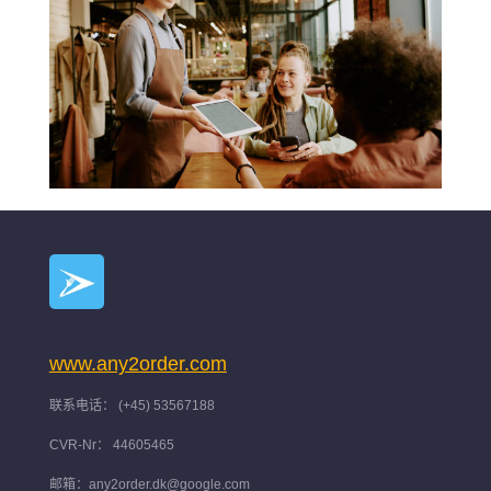
www.any2order.com
联系电话： (+45) 53567188
CVR-Nr： 44605465
邮箱：any2order.dk@google.com