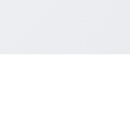
dukter
Løsninger
Restauranttyper
Betaling
Full Service
 Pad System
POS Teknologi
Quick Service
ne Bestilling
Markedsføringsydelser
Kæde Restaurant
ode Bestilling
Restaurant Konsultation
Madvogn
et Bestilling
Bar & Pub