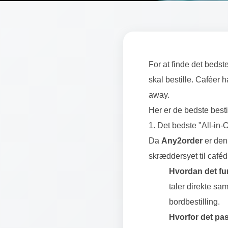
For at finde det bedst
skal bestille. Caféer 
Uncategorized
away.
Her er de bedste besti
Hvilket bestillingssy
1. Det bedste "All-in-
Da
Any2order
er den
👤
📅
Forfatter: any2order
|
May 19, 2026
skræddersyet til cafédr
Hvordan det fu
taler direkte sa
bordbestilling.
Hvorfor det pass