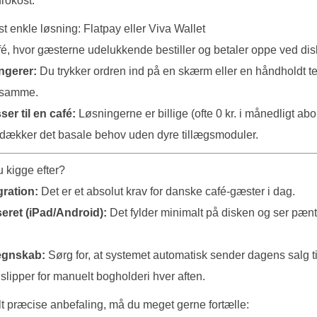
frokost.
st enkle løsning: Flatpay eller Viva Wallet
café, hvor gæsterne udelukkende bestiller og betaler oppe ved 
ngerer:
Du trykker ordren ind på en skærm eller en håndholdt t
 samme.
er til en café:
Løsningerne er billige (ofte 0 kr. i månedligt ab
 dækker det basale behov uden dyre tillægsmoduler.
u kigge efter?
ration:
Det er et absolut krav for danske café-gæster i dag.
eret (iPad/Android):
Det fylder minimalt på disken og ser pæn
regnskab:
Sørg for, at systemet automatisk sender dagens salg ti
 slipper for manuelt bogholderi hver aften.
lt præcise anbefaling, må du meget gerne fortælle: