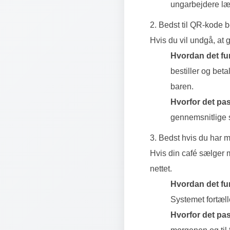
ungarbejdere lær
2. Bedst til QR-kode b
Hvis du vil undgå, at 
Hvordan det fu
bestiller og bet
baren.
Hvorfor det pass
gennemsnitlige sa
3. Bedst hvis du har 
Hvis din café sælger m
nettet.
Hvordan det fu
Systemet fortæll
Hvorfor det pass