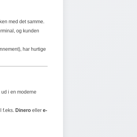
disken med det samme.
erminal, og kunden
onnement), har hurtige
t ud i en moderne
l f.eks.
Dinero
eller
e-