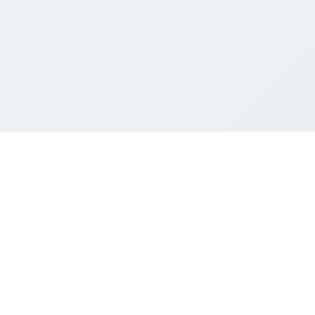
Pro
POS
Pos
www.any2order.com
Onli
Kontaktnummer: (+45) 53567188
QR-K
CVR-Nr: 44605465
Tabl
Email: any2order.dk@google.com