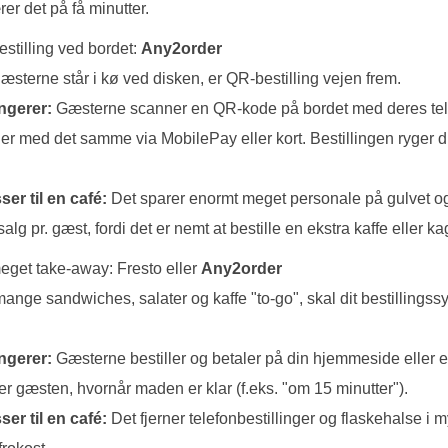
er det på få minutter.
estilling ved bordet:
Any2order
gæsterne står i kø ved disken, er QR-bestilling vejen frem.
ngerer:
Gæsterne scanner en QR-kode på bordet med deres tele
aler med det samme via MobilePay eller kort. Bestillingen ryger di
er til en café:
Det sparer enormt meget personale på gulvet o
lg pr. gæst, fordi det er nemt at bestille en ekstra kaffe eller ka
meget take-away: Fresto eller
Any2order
ange sandwiches, salater og kaffe "to-go", skal dit bestillings
ngerer:
Gæsterne bestiller og betaler på din hjemmeside eller 
er gæsten, hvornår maden er klar (f.eks. "om 15 minutter").
er til en café:
Det fjerner telefonbestillinger og flaskehalse i 