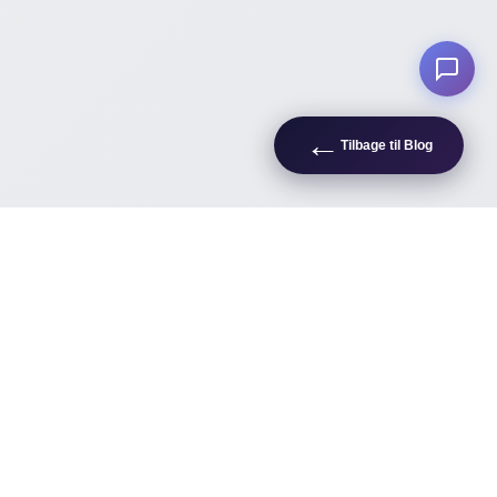
←
Tilbage til Blog
Kunder
Om os
Kunder
Om Os