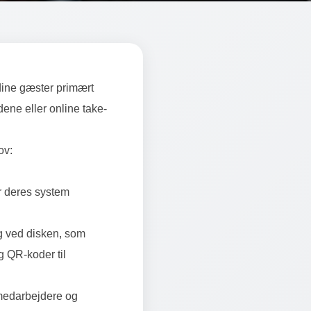
dine gæster primært
dene eller online take-
ov:
 min café
r deres system
ng ved disken, som
g QR-koder til
 medarbejdere og