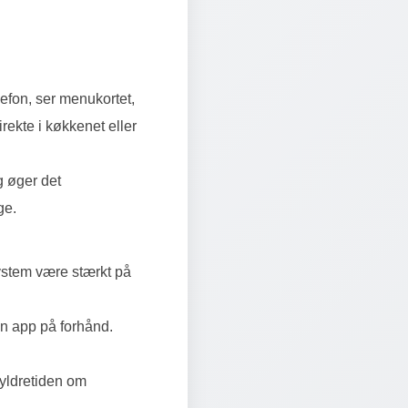
fon, ser menukortet,
rekte i køkkenet eller
g øger det
ge.
system være stærkt på
en app på forhånd.
myldretiden om