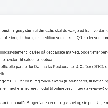
e
bestillingssystem til din café
, skal du vælge ud fra, hvordan 
har ofte brug for hurtig ekspedition ved disken, QR-koder ved bor
llingssystemer til caféer på det danske marked, opdelt efter beh
stem skal jeg vælge til
One" system til caféer: Shopbox
 officielle partner for Danmarks Restauranter & Caféer (DRC), e
ift.
ngerer:
Du får en hurtig touch-skærm (iPad-baseret) til betjeni
mmen med et integreret modul til onlinebestillinger (take-away) o
er til en café:
Brugerfladen er utrolig visuel og simpel. Unge