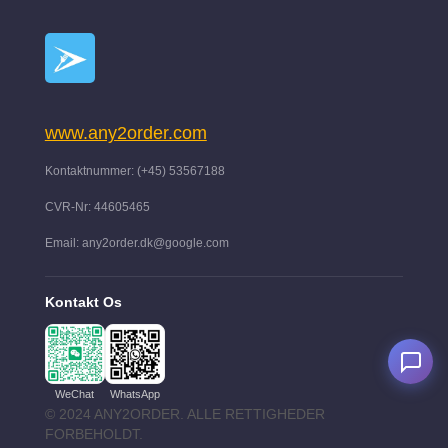
www.any2order.com
Kontaktnummer: (+45) 53567188
CVR-Nr: 44605465
Email: any2order.dk@google.com
Kontakt Os
WeChat
WhatsApp
© 2024 ANY2ORDER. ALLE RETTIGHEDER
FORBEHOLDT.