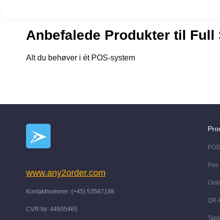
Anbefalede Produkter til Full
Alt du behøver i ét POS-system
Pro
POS
Pos
www.any2order.com
Onli
Kontaktnummer: (+45) 53567188
QR-K
CVR-Nr: 44605465
Tabl