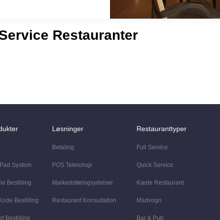
 Service Restauranter
dukter
Løsninger
Restauranttyper
Betaling
Full Service
 Pad System
POS Teknologi
Quick Service
ne Bestilling
Markedsføringsydelser
Kæde Restaurant
ode Bestilling
Restaurant Konsultation
Madvogn
et Bestilling
Bar & Pub