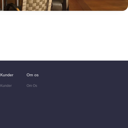
Kunder
Om os
Kunder
Om Os