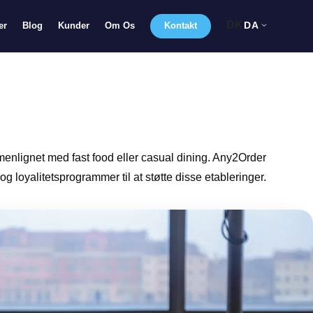
DK
DA
er
Blog
Kunder
Om Os
Kontakt
menlignet med fast food eller casual dining. Any2Order
g loyalitetsprogrammer til at støtte disse etableringer.