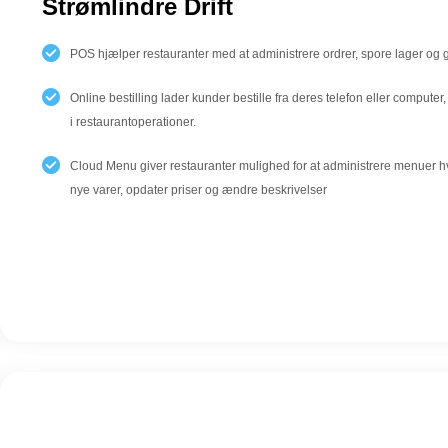
Strømlindre Drift
POS hjælper restauranter med at administrere ordrer, spore lager og 
Online bestilling lader kunder bestille fra deres telefon eller computer, 
i restaurantoperationer.
Cloud Menu giver restauranter mulighed for at administrere menuer hvor
nye varer, opdater priser og ændre beskrivelser