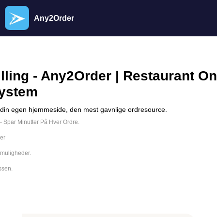
Any2Order
lling - Any2Order | Restaurant On
system
a din egen hjemmeside, den mest gavnlige ordresource.
 Spar Minutter På Hver Ordre.
er
dmuligheder.
ssen.