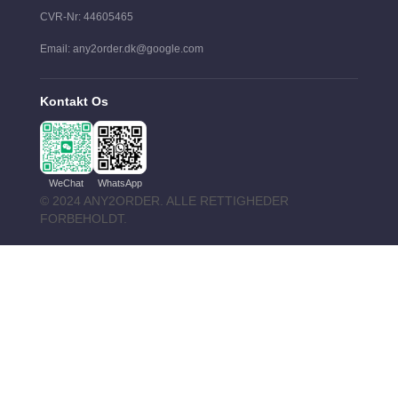
CVR-Nr: 44605465
Email: any2order.dk@google.com
Kontakt Os
WeChat
WhatsApp
© 2024 ANY2ORDER. ALLE RETTIGHEDER
FORBEHOLDT.