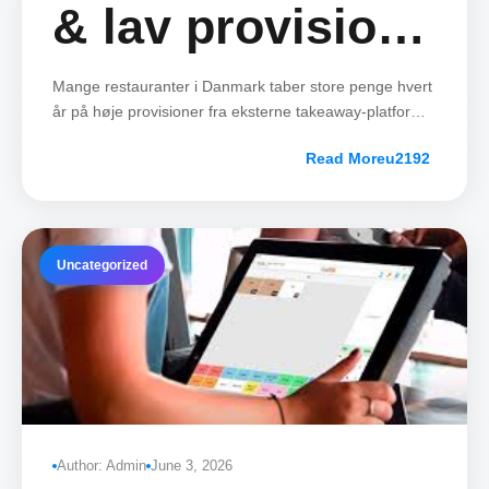
& lav provision
takeaway –
Mange restauranter i Danmark taber store penge hvert
år på høje provisioner fra eksterne takeaway-platforme.
Samtidig mangler mange restaurantejere et simpelt
smartere
Read More
værktøj til at holde styr på daglig drift, når de ikke er i
butikken.
restaurantdrift i
Uncategorized
Norden
Author: Admin
June 3, 2026