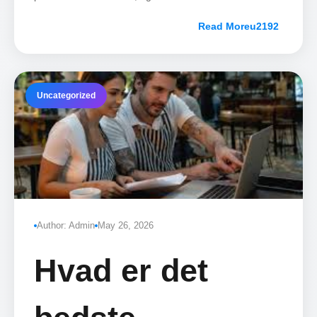
afgøre, hvilken løsning der passer præcis til dit
passer til din
Read More
spisested.
spisested
Uncategorized
Author: Admin
May 26, 2026
Hvad er det