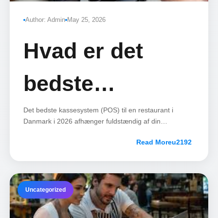
Author: Admin
May 25, 2026
Hvad er det
bedste
kassesystem til
Det bedste kassesystem (POS) til en restaurant i
Danmark i 2026 afhænger fuldstændig af din
restauranttype, da markedet har bevæget sig væk fra
restaurant i
Read More
standardiserede kasserapparat-løsninger til
specialiserede, cloudbaserede økosystemer.
Danmark 2026
Uncategorized