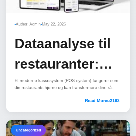
Author: Admin
May 22, 2026
Dataanalyse til
restauranter:
Hvad kan dit
Et moderne kassesystem (POS-system) fungerer som
din restaurants hjerne og kan transformere dine rå
salgstal til strategiske fordele.
kassesystem
Read More
fortælle dig
Uncategorized