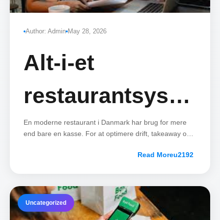
Author: Admin
May 28, 2026
Alt-i-et
restaurantsystem
med bestilling,
En moderne restaurant i Danmark har brug for mere
end bare en kasse. For at optimere drift, takeaway og
bordreservationer har vi skabt et komplet og fleksibelt
takeaway og
Read More
restaurantsystem til danske restauranter.
fjernstyring
Uncategorized