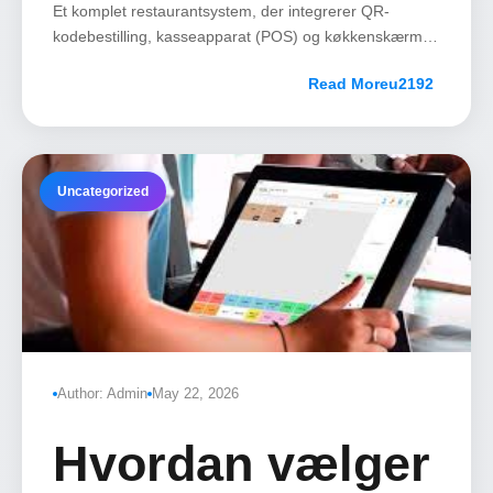
komplet
Et komplet restaurantsystem, der integrerer QR-
kodebestilling, kasseapparat (POS) og køkkenskærme
(KDS), skaber en ubrudt digital linje fra gæst til kok.
restaurantsystem
Read More
(QR + kasse +
Uncategorized
køkken)
Author: Admin
May 22, 2026
Hvordan vælger