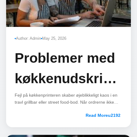
Author: Admin
May 25, 2026
Problemer med
køkkenudskrivnin
Sådan løser du
Fejl på køkkenprinteren skaber øjeblikkeligt kaos i en
travl grillbar eller street food-bod. Når ordrerne ikke
kommer igennem, stopper madlavningen op, og
det
Read More
ventetiden stiger.