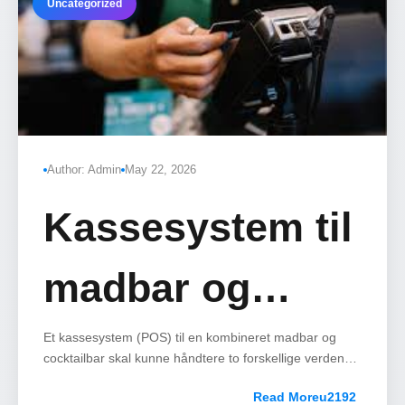
Uncategorized
Author: Admin
May 22, 2026
Kassesystem til
madbar og
cocktailbar i
Et kassesystem (POS) til en kombineret madbar og
cocktailbar skal kunne håndtere to forskellige verdener:
hurtigt salg og lynhurtig bon-print i baren samt
Read More
bordsstyring, split-regning og køkkenbordsintegration i