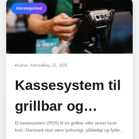
Uncategorized
Author: Admin
May 25, 2026
Kassesystem til
grillbar og
street food i
Et kassesystem (POS) til en grillbar eller street food-
bod i Danmark skal være lynhurtigt, pålideligt og fylde
minimalt.