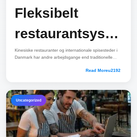
Fleksibelt
restaurantsystem
til kinesiske
Kinesiske restauranter og internationale spisesteder i
Danmark har andre arbejdsgange end traditionelle
danske restauranter. Standard systemer på markedet
restauranter i
Read More
er ofte komplicerede, dyre og ikke tilpasset asian food,
hotpot, grill og bubble tea koncepter.
Danmark
Uncategorized