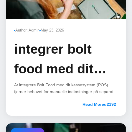
Author: Admin
May 23, 2026
integrer bolt
food med dit
kassesystem –
At integrere Bolt Food med dit kassesystem (POS)
fjerner behovet for manuelle indtastninger på separate
tablets, mindsker fejl og sender ordrer direkte til dit
her er hvordan
Read More
køkken.