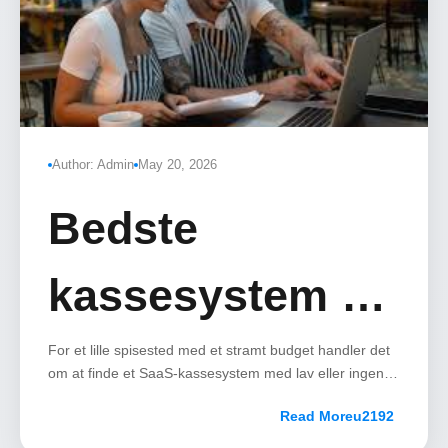
Author: Admin
May 20, 2026
Bedste
kassesystem til
lille spisested
For et lille spisested med et stramt budget handler det
om at finde et SaaS-kassesystem med lav eller ingen
fast månedlig licens, hvor du kan genbruge din egen
med lav budget
Read More
hardware (f.eks. en iPad).